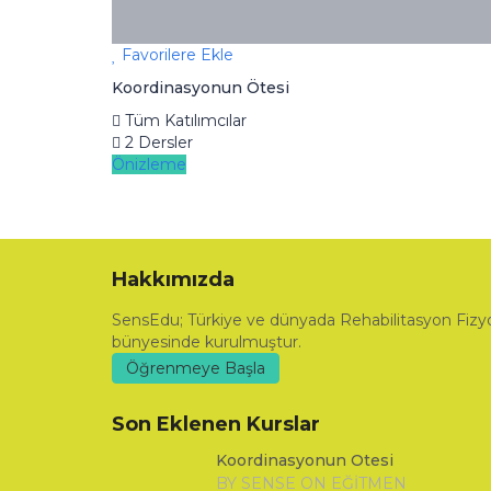
Favorilere Ekle
Koordinasyonun Ötesi
Tüm Katılımcılar
2 Dersler
Önizleme
Hakkımızda
SensEdu; Türkiye ve dünyada Rehabilitasyon Fizyo
bünyesinde kurulmuştur.
Öğrenmeye Başla
Son Eklenen Kurslar
Koordinasyonun Ötesi
BY SENSE ON EĞITMEN