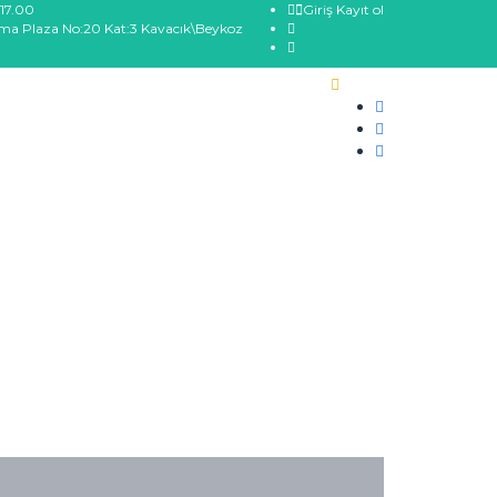
17.00
Giriş
Kayıt ol
ma Plaza No:20 Kat:3 Kavacık\Beykoz