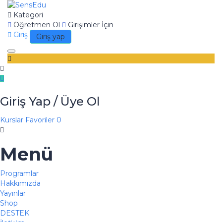
Kategori
Öğretmen Ol
Girişimler İçin
Giriş
Giriş yap
Toggle
navigation
Giriş Yap / Üye Ol
Kurslar
Favoriler
0
Menü
Programlar
Hakkımızda
Yayınlar
Shop
DESTEK