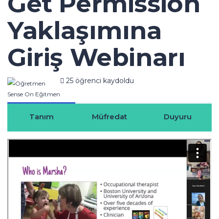
Get Permission
Yaklaşımına
Giriş Webinarı
25 öğrenci kaydoldu
Öğretmen
Sense On Eğitmen
Tanım
Müfredat
Duyuru