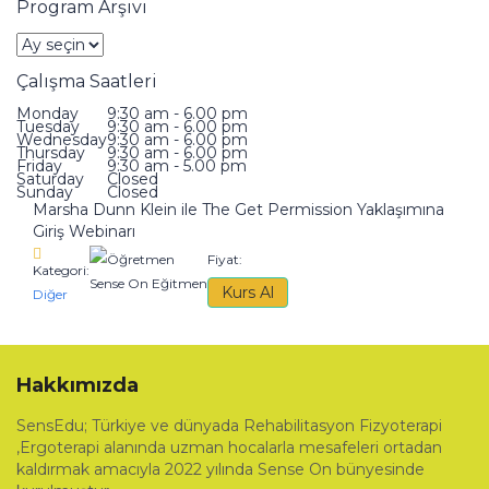
Program Arşivi
Program
Arşivi
Çalışma Saatleri
Monday
9:30 am - 6.00 pm
Tuesday
9:30 am - 6.00 pm
Wednesday
9:30 am - 6.00 pm
Thursday
9:30 am - 6.00 pm
Friday
9:30 am - 5.00 pm
Saturday
Closed
Sunday
Closed
Marsha Dunn Klein ile The Get Permission Yaklaşımına
Giriş Webinarı
Öğretmen
Fiyat:
Kategori:
Sense On Eğitmen
Kurs Al
Diğer
Hakkımızda
SensEdu; Türkiye ve dünyada Rehabilitasyon Fizyoterapi
,Ergoterapi alanında uzman hocalarla mesafeleri ortadan
kaldırmak amacıyla 2022 yılında Sense On bünyesinde